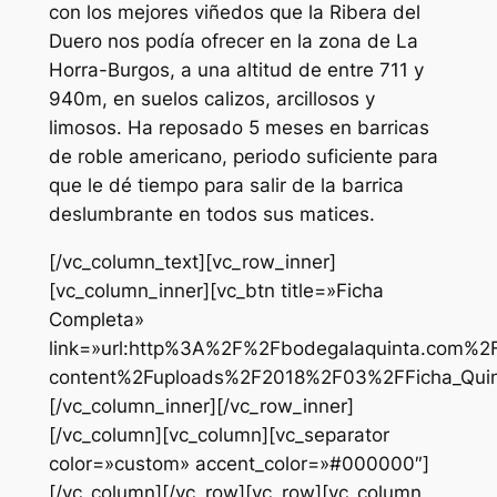
con los mejores viñedos que la Ribera del
Duero nos podía ofrecer en la zona de La
Horra-Burgos, a una altitud de entre 711 y
940m, en suelos calizos, arcillosos y
limosos. Ha reposado 5 meses en barricas
de roble americano, periodo suficiente para
que le dé tiempo para salir de la barrica
deslumbrante en todos sus matices.
[/vc_column_text][vc_row_inner]
[vc_column_inner][vc_btn title=»Ficha
Completa»
link=»url:http%3A%2F%2Fbodegalaquinta.com%2
content%2Fuploads%2F2018%2F03%2FFicha_Quinta
[/vc_column_inner][/vc_row_inner]
[/vc_column][vc_column][vc_separator
color=»custom» accent_color=»#000000″]
[/vc_column][/vc_row][vc_row][vc_column