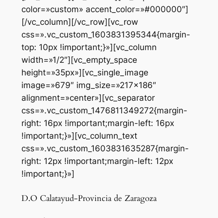
color=»custom» accent_color=»#000000″]
[/vc_column][/vc_row][vc_row
css=».vc_custom_1603831395344{margin-
top: 10px !important;}»][vc_column
width=»1/2″][vc_empty_space
height=»35px»][vc_single_image
image=»679″ img_size=»217×186″
alignment=»center»][vc_separator
css=».vc_custom_1476811349272{margin-
right: 16px !important;margin-left: 16px
!important;}»][vc_column_text
css=».vc_custom_1603831635287{margin-
right: 12px !important;margin-left: 12px
!important;}»]
D.O Calatayud-Provincia de Zaragoza