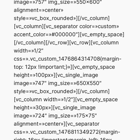
image=»757″ img_size=»550×600″
alignment=»center»
style=»vc_box_rounded»][/vc_column]
[vc_column][vc_separator color=»custom»
accent_color=»#000000″][vc_empty_space]
[/vc_column][/vc_row][vc_row][vc_column
width=»1/2″
css=».vc_custom_1476864314708{margin-
top: 12px !important;}»][vc_empty_space
height=»100px»][vc_single_image
image=»747″ img_size=»650X550″
style=»vc_box_rounded»][/vc_column]
[vc_column width=»1/2″][vc_empty_space
height=»30px»][vc_single_image
image=»724″ img_size=»175×75″
alignment=»center»][vc_separator
css=».vc_custom_1476811349272{margin-