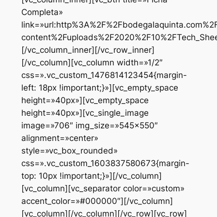
Completa»
link=»url:http%3A%2F%2Fbodegalaquinta.com%2
content%2Fuploads%2F2020%2F10%2FTech_Sheet_Qu
[/vc_column_inner][/vc_row_inner]
[/vc_column][vc_column width=»1/2″
css=».vc_custom_1476814123454{margin-
left: 18px !important;}»][vc_empty_space
height=»40px»][vc_empty_space
height=»40px»][vc_single_image
image=»706″ img_size=»545×550″
alignment=»center»
style=»vc_box_rounded»
css=».vc_custom_1603837580673{margin-
top: 10px !important;}»][/vc_column]
[vc_column][vc_separator color=»custom»
accent_color=»#000000″][/vc_column]
[vc_column][/vc_column][/vc_row][vc_row]