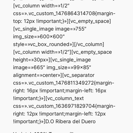
[vc_column width=»1/2″
css=».vc_custom_1476864314708{margin-
top: 12px !important;}»][vc_empty_space]
[vc_single_image image=»755″
img_size=»600×600″
style=»vc_box_rounded»][/vc_column]
[vc_column width=»1/2″][vc_empty_space
height=»30px»][vc_single_image
image=»665″ img_size=»99×85″
alignment=»center»][vc_separator
css=».vc_custom_1476811349272{margin-
right: 16px !important;margin-left: 16px
!important;}»][vc_column_text
css=».vc_custom_1636971829704{margin-
right: 12px !important;margin-left: 12px
!important;}»]D.O Ribera del Duero