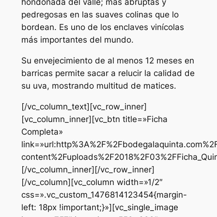
hondonada del valle; más abruptas y
pedregosas en las suaves colinas que lo
bordean. Es uno de los enclaves vinícolas
más importantes del mundo.
Su envejecimiento de al menos 12 meses en
barricas permite sacar a relucir la calidad de
su uva, mostrando multitud de matices.
[/vc_column_text][vc_row_inner]
[vc_column_inner][vc_btn title=»Ficha
Completa»
link=»url:http%3A%2F%2Fbodegalaquinta.com%2
content%2Fuploads%2F2018%2F03%2FFicha_Quinta
[/vc_column_inner][/vc_row_inner]
[/vc_column][vc_column width=»1/2″
css=».vc_custom_1476814123454{margin-
left: 18px !important;}»][vc_single_image