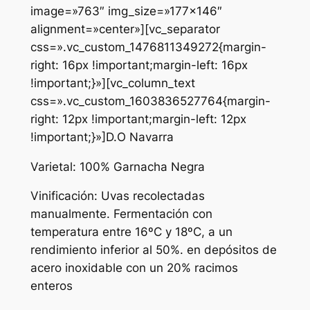
image=»763″ img_size=»177×146″
alignment=»center»][vc_separator
css=».vc_custom_1476811349272{margin-
right: 16px !important;margin-left: 16px
!important;}»][vc_column_text
css=».vc_custom_1603836527764{margin-
right: 12px !important;margin-left: 12px
!important;}»]D.O Navarra
Varietal: 100% Garnacha Negra
Vinificación: Uvas recolectadas
manualmente. Fermentación con
temperatura entre 16ºC y 18ºC, a un
rendimiento inferior al 50%. en depósitos de
acero inoxidable con un 20% racimos
enteros