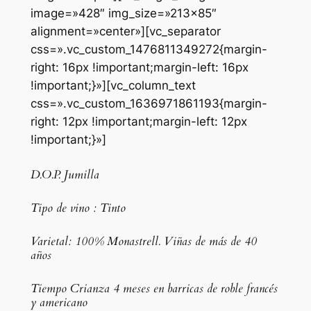
image=»428″ img_size=»213×85″
alignment=»center»][vc_separator
css=».vc_custom_1476811349272{margin-
right: 16px !important;margin-left: 16px
!important;}»][vc_column_text
css=».vc_custom_1636971861193{margin-
right: 12px !important;margin-left: 12px
!important;}»]
D.O.P. Jumilla
Tipo de vino : Tinto
Varietal: 100% Monastrell. Viñas de más de 40
años
Tiempo Crianza 4 meses en barricas de roble francés
y americano