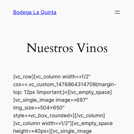
Saltar
Bodega La Quinta
al
contenido
Nuestros Vinos
[vc_row][vc_column width=»1/2″
css=».vc_custom_1476864314708{margin-
top: 12px !important;}»][vc_empty_space]
[vc_single_image image=»697″
img_size=»504×650″
style=»vc_box_rounded»][/vc_column]
[vc_column width=»1/2″][vc_empty_space
height=»40px»][vc_single_image