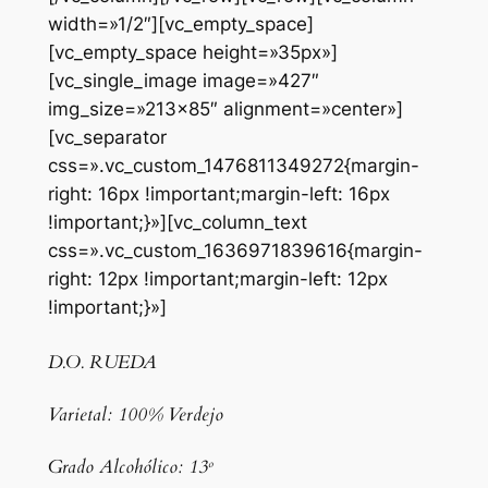
width=»1/2″][vc_empty_space]
[vc_empty_space height=»35px»]
[vc_single_image image=»427″
img_size=»213×85″ alignment=»center»]
[vc_separator
css=».vc_custom_1476811349272{margin-
right: 16px !important;margin-left: 16px
!important;}»][vc_column_text
css=».vc_custom_1636971839616{margin-
right: 12px !important;margin-left: 12px
!important;}»]
D.O. RUEDA
Varietal: 100% Verdejo
Grado Alcohólico: 13º