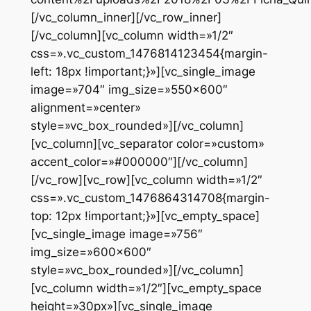
[/vc_column_inner][/vc_row_inner]
[/vc_column][vc_column width=»1/2″
css=».vc_custom_1476814123454{margin-
left: 18px !important;}»][vc_single_image
image=»704″ img_size=»550×600″
alignment=»center»
style=»vc_box_rounded»][/vc_column]
[vc_column][vc_separator color=»custom»
accent_color=»#000000″][/vc_column]
[/vc_row][vc_row][vc_column width=»1/2″
css=».vc_custom_1476864314708{margin-
top: 12px !important;}»][vc_empty_space]
[vc_single_image image=»756″
img_size=»600×600″
style=»vc_box_rounded»][/vc_column]
[vc_column width=»1/2″][vc_empty_space
height=»30px»][vc_single_image