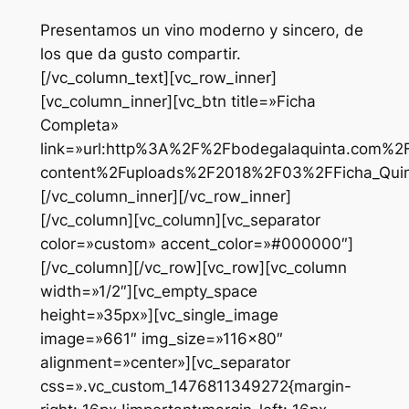
Presentamos un vino moderno y sincero, de
los que da gusto compartir.
[/vc_column_text][vc_row_inner]
[vc_column_inner][vc_btn title=»Ficha
Completa»
link=»url:http%3A%2F%2Fbodegalaquinta.com%2
content%2Fuploads%2F2018%2F03%2FFicha_Quinta_
[/vc_column_inner][/vc_row_inner]
[/vc_column][vc_column][vc_separator
color=»custom» accent_color=»#000000″]
[/vc_column][/vc_row][vc_row][vc_column
width=»1/2″][vc_empty_space
height=»35px»][vc_single_image
image=»661″ img_size=»116×80″
alignment=»center»][vc_separator
css=».vc_custom_1476811349272{margin-